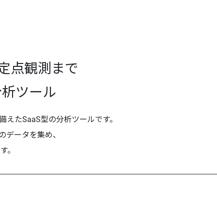
・定点観測まで
分析ツール
能を備えたSaaS型の分析ツールです。
イルのデータを集め、
す。